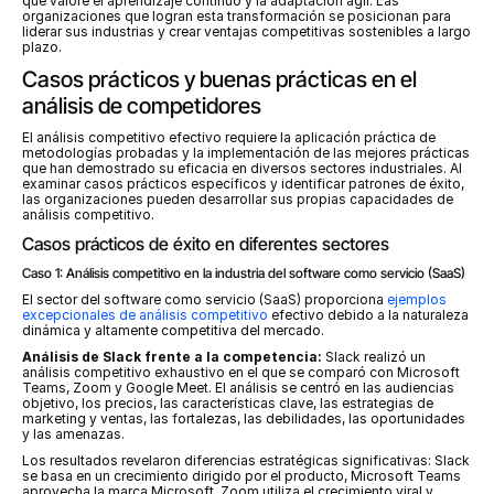
que valore el aprendizaje continuo y la adaptación ágil. Las 
organizaciones que logran esta transformación se posicionan para 
liderar sus industrias y crear ventajas competitivas sostenibles a largo 
plazo.
Casos prácticos y buenas prácticas en el 
análisis de competidores
El análisis competitivo efectivo requiere la aplicación práctica de 
metodologías probadas y la implementación de las mejores prácticas 
que han demostrado su eficacia en diversos sectores industriales. Al 
examinar casos prácticos específicos y identificar patrones de éxito, 
las organizaciones pueden desarrollar sus propias capacidades de 
análisis competitivo.
Casos prácticos de éxito en diferentes sectores
Caso 1: Análisis competitivo en la industria del software como servicio (SaaS)
El sector del software como servicio (SaaS) proporciona 
ejemplos 
excepcionales de análisis competitivo
 efectivo debido a la naturaleza 
dinámica y altamente competitiva del mercado.
Análisis de Slack frente a la competencia:
 Slack realizó un 
análisis competitivo exhaustivo en el que se comparó con Microsoft 
Teams, Zoom y Google Meet. El análisis se centró en las audiencias 
objetivo, los precios, las características clave, las estrategias de 
marketing y ventas, las fortalezas, las debilidades, las oportunidades 
y las amenazas.
Los resultados revelaron diferencias estratégicas significativas: Slack 
se basa en un crecimiento dirigido por el producto, Microsoft Teams 
aprovecha la marca Microsoft, Zoom utiliza el crecimiento viral y 