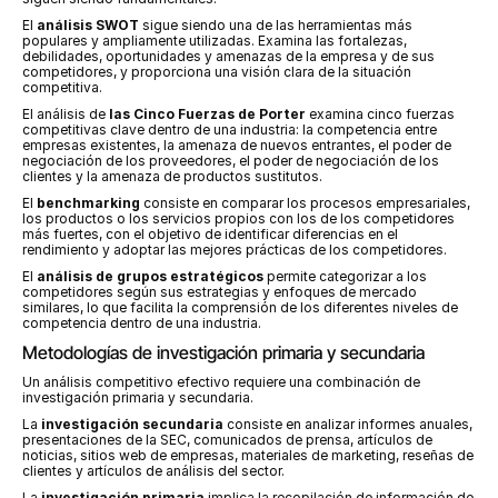
El 
análisis SWOT
 sigue siendo una de las herramientas más 
populares y ampliamente utilizadas. Examina las fortalezas, 
debilidades, oportunidades y amenazas de la empresa y de sus 
competidores, y proporciona una visión clara de la situación 
competitiva.
El análisis de 
las Cinco Fuerzas de Porter
 examina cinco fuerzas 
competitivas clave dentro de una industria: la competencia entre 
empresas existentes, la amenaza de nuevos entrantes, el poder de 
negociación de los proveedores, el poder de negociación de los 
clientes y la amenaza de productos sustitutos.
El 
benchmarking
 consiste en comparar los procesos empresariales, 
los productos o los servicios propios con los de los competidores 
más fuertes, con el objetivo de identificar diferencias en el 
rendimiento y adoptar las mejores prácticas de los competidores.
El 
análisis de grupos estratégicos
 permite categorizar a los 
competidores según sus estrategias y enfoques de mercado 
similares, lo que facilita la comprensión de los diferentes niveles de 
competencia dentro de una industria.
Metodologías de investigación primaria y secundaria
Un análisis competitivo efectivo requiere una combinación de 
investigación primaria y secundaria.
La 
investigación secundaria
 consiste en analizar informes anuales, 
presentaciones de la SEC, comunicados de prensa, artículos de 
noticias, sitios web de empresas, materiales de marketing, reseñas de 
clientes y artículos de análisis del sector.
La 
investigación primaria
 implica la recopilación de información de 