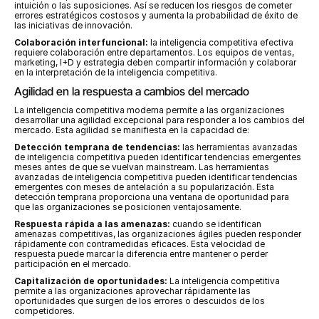
intuición o las suposiciones. Así se reducen los riesgos de cometer 
errores estratégicos costosos y aumenta la probabilidad de éxito de 
las iniciativas de innovación.
Colaboración interfuncional:
 la inteligencia competitiva efectiva 
requiere colaboración entre departamentos. Los equipos de ventas, 
marketing, I+D y estrategia deben compartir información y colaborar 
en la interpretación de la inteligencia competitiva.
Agilidad en la respuesta a cambios del mercado
La inteligencia competitiva moderna permite a las organizaciones 
desarrollar una agilidad excepcional para responder a los cambios del 
mercado. Esta agilidad se manifiesta en la capacidad de:
Detección temprana de tendencias:
 las herramientas avanzadas 
de inteligencia competitiva pueden identificar tendencias emergentes 
meses antes de que se vuelvan mainstream. Las herramientas 
avanzadas de inteligencia competitiva pueden identificar tendencias 
emergentes con meses de antelación a su popularización. Esta 
detección temprana proporciona una ventana de oportunidad para 
que las organizaciones se posicionen ventajosamente.
Respuesta rápida a las amenazas:
 cuando se identifican 
amenazas competitivas, las organizaciones ágiles pueden responder 
rápidamente con contramedidas eficaces. Esta velocidad de 
respuesta puede marcar la diferencia entre mantener o perder 
participación en el mercado.
Capitalización de oportunidades:
 La inteligencia competitiva 
permite a las organizaciones aprovechar rápidamente las 
oportunidades que surgen de los errores o descuidos de los 
competidores.