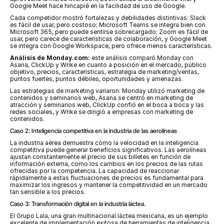
Google Meet hace hincapié en la facilidad de uso de Google.
Cada competidor mostró fortalezas y debilidades distintivas: Slack 
es fácil de usar, pero costoso; Microsoft Teams se integra bien con 
Microsoft 365, pero puede sentirse sobrecargado; Zoom es fácil de 
usar, pero carece de características de colaboración, y Google Meet 
se integra con Google Workspace, pero ofrece menos características.
Análisis de Monday.com:
 este análisis comparó Monday con 
Asana, ClickUp y Wrike en cuanto a posición en el mercado, público 
objetivo, precios, características, estrategia de marketing/ventas, 
puntos fuertes, puntos débiles, oportunidades y amenazas.
Las estrategias de marketing variaron: Monday utilizó marketing de 
contenidos y seminarios web, Asana se centró en marketing de 
atracción y seminarios web, ClickUp confió en el boca a boca y las 
redes sociales, y Wrike se dirigió a empresas con marketing de 
contenidos.
Caso 2: Inteligencia competitiva en la industria de las aerolíneas
La industria aérea demuestra cómo la velocidad en la inteligencia 
competitiva puede generar beneficios significativos. Las aerolíneas 
ajustan constantemente el precio de sus billetes en función de 
información externa, como los cambios en los precios de las rutas 
ofrecidas por la competencia. La capacidad de reaccionar 
rápidamente a estas fluctuaciones de precios es fundamental para 
maximizar los ingresos y mantener la competitividad en un mercado 
tan sensible a los precios.
Caso 3: Transformación digital en la industria láctea.
El Grupo Lala, una gran multinacional láctea mexicana, es un ejemplo 
excelente de implementación exitosa de herramientas de inteligencia 