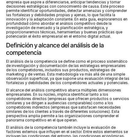
empresa que aspire a diferenciarse, anticipar tendencias y tomar 
decisiones estratégicas con conocimiento de causa. Este proceso 
permite identificar oportunidades, detectar amenazas y comprender 
las fortalezas y debilidades propias y ajenas, lo que facilita la 
innovación y la adaptación constante. En esta guía, exploraremos en 
profundidad cómo abordar el análisis competitivo desde la 
investigación de mercado y la planificación estratégica, y 
proporcionaremos técnicas, herramientas y buenas prácticas que 
potenciarán el éxito empresarial en el entorno digital actual.
Definición y alcance del análisis de la 
competencia
El análisis de la competencia se define como el proceso sistemático 
de investigación y documentación de las estrategias empresariales 
de los competidores, incluidos sus productos, estrategias de 
marketing y de ventas. Esta metodología va más allá de una simple 
observación superficial, ya que supone una evaluación integral de las 
fortalezas y debilidades de los competidores actuales y potenciales.
El alcance del análisis competitivo abarca múltiples dimensiones 
empresariales. En su núcleo, implica identificar tanto a los 
competidores directos (empresas que ofrecen productos o servicios 
similares y se dirigen a audiencias comparables) como a los 
competidores indirectos (empresas que satisfacen necesidades 
similares de los clientes a través de diferentes soluciones). Esta 
perspectiva amplia permite a las organizaciones comprender el 
panorama competitivo en el que operan.
El análisis de la competencia también incluye la evaluación de 
factores externos que influyen en el sector. Entre estos elementos se 
incluyen las condiciones del entorno, las condiciones económicas, 