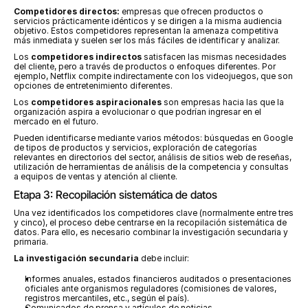
Competidores directos:
 empresas que ofrecen productos o 
servicios prácticamente idénticos y se dirigen a la misma audiencia 
objetivo. Estos competidores representan la amenaza competitiva 
más inmediata y suelen ser los más fáciles de identificar y analizar.
Los 
competidores indirectos
 satisfacen las mismas necesidades 
del cliente, pero a través de productos o enfoques diferentes. Por 
ejemplo, Netflix compite indirectamente con los videojuegos, que son 
opciones de entretenimiento diferentes.
Los 
competidores aspiracionales
 son empresas hacia las que la 
organización aspira a evolucionar o que podrían ingresar en el 
mercado en el futuro.
Pueden identificarse mediante varios métodos: búsquedas en Google 
de tipos de productos y servicios, exploración de categorías 
relevantes en directorios del sector, análisis de sitios web de reseñas, 
utilización de herramientas de análisis de la competencia y consultas 
a equipos de ventas y atención al cliente.
Etapa 3: Recopilación sistemática de datos
Una vez identificados los competidores clave (normalmente entre tres 
y cinco), el proceso debe centrarse en la recopilación sistemática de 
datos. Para ello, es necesario combinar la investigación secundaria y 
primaria.
La investigación secundaria
 debe incluir:
Informes anuales, estados financieros auditados o presentaciones 
oficiales ante organismos reguladores (comisiones de valores, 
registros mercantiles, etc., según el país).
Comunicados de prensa y artículos de noticias.