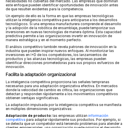
necesidades no cubiertas del mercado. Las empresas que dominan 
este enfoque pueden identificar oportunidades de innovación antes 
de que resulten evidentes para la competencia.
Un ejemplo de ello es la forma en que las empresas tecnológicas 
utilizan la inteligencia competitiva para anticiparse a los desarrollos 
tecnológicos. Si una empresa manufacturera comprende el desarrollo 
y la adopción de la robótica de ensamblaje, puede temporizar sus 
inversiones en nuevas tecnologías de manera óptima. Esta capacidad 
predictiva permite a las organizaciones invertir en innovación de 
manera estratégica y en el momento perfecto.
El análisis competitivo también revela patrones de innovación en la 
industria que pueden inspirar nuevos enfoques. Al monitorizar las 
inversiones en I+D de los competidores, los lanzamientos de 
productos y las alianzas tecnológicas, las empresas pueden 
identificar direcciones prometedoras para sus propios esfuerzos de 
innovación.
Facilita la adaptación organizacional
La inteligencia competitiva proporciona las señales tempranas 
necesarias para una adaptación organizativa efectiva. En mercados 
donde la velocidad de cambio es crítica, las organizaciones que 
detectan y responden rápidamente a los movimientos competitivos 
obtienen ventajas significativas.
La adaptación impulsada por la inteligencia competitiva se manifiesta 
en múltiples dimensiones organizativas:
Adaptación de producto:
 las empresas utilizan 
información 
competitiva
 para adaptar rápidamente sus productos. Por ejemplo, si 
se detecta que un competidor está teniendo problemas para atender a 
clientes empresariales, una organización puede priorizar el desarrollo 