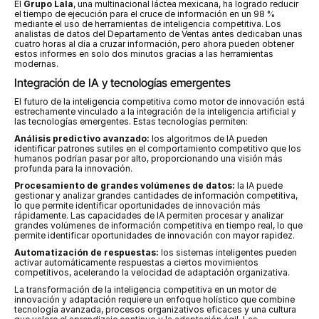
El 
Grupo Lala
, una multinacional láctea mexicana, ha logrado reducir 
el tiempo de ejecución para el cruce de información en un 98 % 
mediante el uso de herramientas de inteligencia competitiva. Los 
analistas de datos del Departamento de Ventas antes dedicaban unas 
cuatro horas al día a cruzar información, pero ahora pueden obtener 
estos informes en solo dos minutos gracias a las herramientas 
modernas.
Integración de IA y tecnologías emergentes
El futuro de la inteligencia competitiva como motor de innovación está 
estrechamente vinculado a la integración de la inteligencia artificial y 
las tecnologías emergentes. Estas tecnologías permiten:
Análisis predictivo avanzado:
 los algoritmos de IA pueden 
identificar patrones sutiles en el comportamiento competitivo que los 
humanos podrían pasar por alto, proporcionando una visión más 
profunda para la innovación.
Procesamiento de grandes volúmenes de datos:
 la IA puede 
gestionar y analizar grandes cantidades de información competitiva, 
lo que permite identificar oportunidades de innovación más 
rápidamente. Las capacidades de IA permiten procesar y analizar 
grandes volúmenes de información competitiva en tiempo real, lo que 
permite identificar oportunidades de innovación con mayor rapidez.
Automatización de respuestas:
 los sistemas inteligentes pueden 
activar automáticamente respuestas a ciertos movimientos 
competitivos, acelerando la velocidad de adaptación organizativa.
La transformación de la inteligencia competitiva en un motor de 
innovación y adaptación requiere un enfoque holístico que combine 
tecnología avanzada, procesos organizativos eficaces y una cultura 