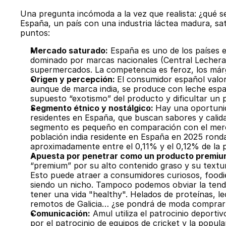
Una pregunta incómoda a la vez que realista: ¿qué se
España, un país con una industria láctea madura, s
puntos:
Mercado saturado:
 España es uno de los países
dominado por marcas nacionales (Central Lechera A
supermercados. La competencia es feroz, los márgen
Origen y percepción: 
El consumidor español valora
aunque de marca india, se produce con leche españo
supuesto “exotismo” del producto y dificultar un p
Segmento étnico y nostálgico: 
Hay una oportunida
residentes en España, que buscan sabores y calidad
segmento es pequeño en comparación con el mercad
población india residente en España en 2025 ronda
aproximadamente entre el 0,11% y el 0,12% de la po
Apuesta por penetrar como un producto premiu
“premium” por su alto contenido graso y su textur
Esto puede atraer a consumidores curiosos, foodies
siendo un nicho. Tampoco podemos obviar la tende
tener una vida "healthy". Helados de proteínas, le
remotos de Galicia… ¿se pondrá de moda comprar
Comunicación:
 Amul utiliza el patrocinio deport
por el patrocinio de equipos de cricket y la popul