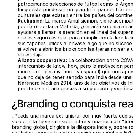
patrocinando selecciones de fútbol como la Argent
luego este puede ser un gran filón para entrar en 
culturales que existen entre los países del contine
Packaging: 
La marca Amul siempre viene acompaña
podría recordar a Mafalda, ¿servirá eso para atra
ayudará a llamar la atención en el lineal del sup
que es seguro es que, para cumplir con la legisla
sus tapones unidos al envase; algo que no sucede
si volver a abrir los bricks con las tijeras no sería
el reciclaje.
Alianza cooperativa:
 La colaboración entre COVAP
intercambio de know-how, pero la motivación parec
modelo cooperativo indio y español) que una apues
que no deja de tener sentido para India desde una p
Narendra Modi en 2014, uno de los objetivos de In
puerta de entrada gracias a su posición geográfica 
¿Branding o conquista re
¿Puede una marca extranjera, por muy fuerte que se
solo con la fuerza de su nombre y una fórmula “dife
branding global, dirigida a la diáspora india y, sobre 
verdadera conquista del consumidor español medio?