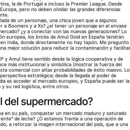
ina, la de Portugal e incluso la Premier League. Desde 
Europa, pero no deben olvidar las grandes diferencias 
nte.
da de un personaje, una chica joven que a algunos 
er a Boomers y a Xs? ¿el tener un personaje en el envase 
ermercado? ¿y a conectar con las nuevas generaciones? Lo 
ción europea, los bricks de Amul Gold en España tendrán 
 en India, donde directamente no hay tapón. Me pregunto 
 una mejor solución para reducir la contaminación y facilitar
 y Amul tiene sentido desde la lógica cooperativa y de 
e más institucional y simbólica (mostrar la fuerza del 
ta comercial con altas probabilidades de éxito masivo. Lo 
erspectiva estratégica; desde la llegada al poder de 
dia es acceder al mercado europeo, y España puede ser la 
y su red logística, entre otros.
al del supermercado?
a en su país, conquistar un mercado maduro y saturado 
rente” de leche? ¿O estamos frente a una operación de 
todo, a reforzar la imagen internacional del país, que a una 