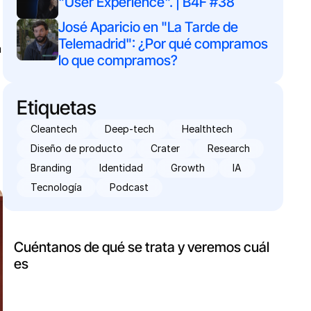
"User Experience". | B4F #38
José Aparicio en "La Tarde de 
Telemadrid": ¿Por qué compramos 
 
lo que compramos?
Etiquetas
Cleantech
Deep-tech
Healthtech
Diseño de producto
Crater
Research
Branding
Identidad
Growth
IA
Tecnología
Podcast
¿Tienes un proyectos entre manos?
Cuéntanos de qué se trata y veremos cuál
es
la mejor manera de ayudarte.