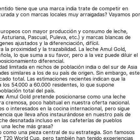
ntido tiene que una marca india trate de competir en 
aturada y con marcas locales muy arraigadas? Vayamos por
 europeos con mayor producción y consumo de leche, 
sturiana, Pascual, Puleva, etc.) y marcas blancas de 
es ajustados y la diferenciación, difícil.
 la proximidad y la trazabilidad. La leche Amul Gold, 
la, lo que suma a su favor, pero a la vez puede diluir el 
osicionamiento diferencial.
d limitada en nichos de población india o del sur de Asia 
es similares a los de su país de origen. Sin embargo, este 
o total. Las estimaciones recientes indican que la 
 los 54.000 a 60.000 residentes, lo que supone 
blación total del país.
m:
 Amul Gold pretende posicionarse como una leche 
a cremosa, poco habitual en nuestra oferta nacional. 
 o interesados en la cocina internacional, pero sigue 
ncia que lleva años instaurándose en nuestro país de 
che desnatada incluso en las cafeterías de pueblos 
 una leche más grasa?
ivo como una pieza central de su estrategia. Son famosos 
ar T20 World Cup, pero también han tenido experiencias 