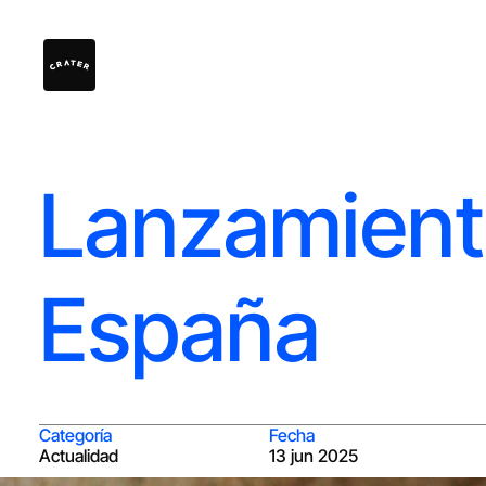
Lanzamient
España
Categoría
Fecha
Actualidad
13 jun 2025