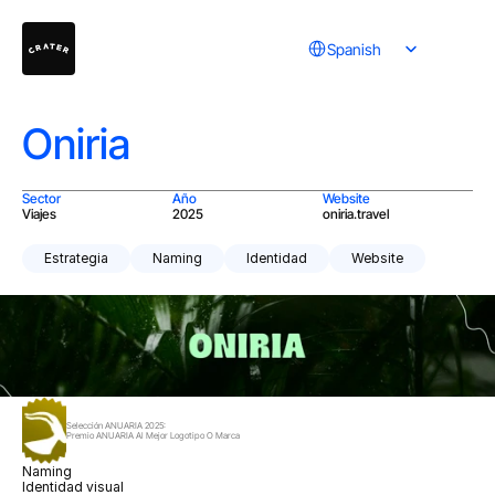
Select Language
Spanish
Oniria
Sector
Año
Website
Viajes
2025
oniria.travel
Estrategia
Naming
Identidad
Website
Selección ANUARIA 2025:
Premio ANUARIA Al Mejor Logotipo O Marca
Naming 
Identidad visual