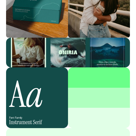
A
a
Font Family
Instrument Serif